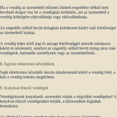
Ha a vendég az üzemeltető előzetes írásbeli engedélye nélkül nem
bevihető dolgot visz be a vendégház területére, azt az üzemeltető a
vendég költségére eltávolíthatja vagy eltávolíttathatja.
Az engedély nélkül bevitt dologban keletkezett kárért való felelősséget
az üzemeltető kizárja.
A vendég teljes körű jogi és anyagi felelősséggel tartozik mindazon
kárért és sérelemért, amelyet az engedély nélkül bevitt dolog okoz más
vendégnek, harmadik személynek vagy az üzemeltetőnek.
8. Egyéni elektromos készülékek
Saját elektromos készülék okozta mindennemű kárért a vendég felel, a
kárt a vendég köteles megtéríteni.
9. Kutyával érkező vendégek
Vendégházunk kutyabarát, szeretettel várjuk a négylábú vendégeket! A
kutyával érkező vendégeinket kérjük, a házirendben foglaltak
betartására:
Az állattartó köteles gondoskodni, hogy a kutyus közterületre