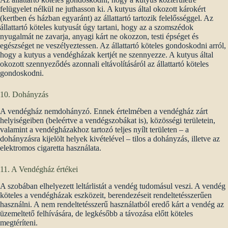
felügyelet nélkül ne juthasson ki. A kutyus által okozott károkért
(kertben és házban egyaránt) az állattartó tartozik felelősséggel. Az
állattartó köteles kutyusát úgy tartani, hogy az a szomszédok
nyugalmát ne zavarja, anyagi kárt ne okozzon, testi épséget és
egészséget ne veszélyeztessen. Az állattartó köteles gondoskodni arról,
hogy a kutyus a vendégházak kertjét ne szennyezze. A kutyus által
okozott szennyeződés azonnali eltávolításáról az állattartó köteles
gondoskodni.
10. Dohányzás
A vendégház nemdohányzó. Ennek értelmében a vendégház zárt
helyiségeiben (beleértve a vendégszobákat is), közösségi területein,
valamint a vendégházakhoz tartozó teljes nyílt területen – a
dohányzásra kijelölt helyek kivételével – tilos a dohányzás, illetve az
elektromos cigaretta használata.
11. A Vendégház értékei
A szobában elhelyezett leltárlistát a vendég tudomásul veszi. A vendég
köteles a vendégházak eszközeit, berendezéseit rendeltetésszerűen
használni. A nem rendeltetésszerű használatból eredő kárt a vendég az
üzemeltető felhívására, de legkésőbb a távozása előtt köteles
megtéríteni.