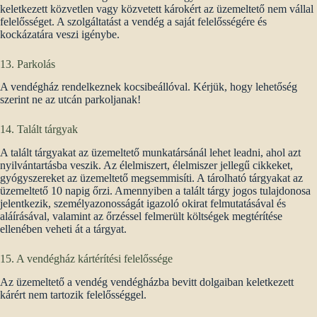
keletkezett közvetlen vagy közvetett károkért az üzemeltető nem vállal
felelősséget. A szolgáltatást a vendég a saját felelősségére és
kockázatára veszi igénybe.
13. Parkolás
A vendégház rendelkeznek kocsibeállóval. Kérjük, hogy lehetőség
szerint ne az utcán parkoljanak!
14. Talált tárgyak
A talált tárgyakat az üzemeltető munkatársánál lehet leadni, ahol azt
nyilvántartásba veszik. Az élelmiszert, élelmiszer jellegű cikkeket,
gyógyszereket az üzemeltető megsemmisíti. A tárolható tárgyakat az
üzemeltető 10 napig őrzi. Amennyiben a talált tárgy jogos tulajdonosa
jelentkezik, személyazonosságát igazoló okirat felmutatásával és
aláírásával, valamint az őrzéssel felmerült költségek megtérítése
ellenében veheti át a tárgyat.
15. A vendégház kártérítési felelőssége
Az üzemeltető a vendég vendégházba bevitt dolgaiban keletkezett
kárért nem tartozik felelősséggel.