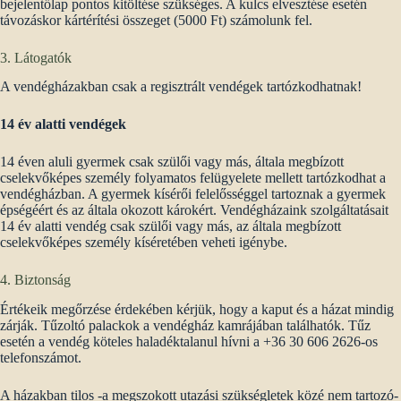
bejelentőlap pontos kitöltése szükséges. A kulcs elvesztése esetén
távozáskor kártérítési összeget (5000 Ft) számolunk fel.
3. Látogatók
A vendégházakban csak a regisztrált vendégek tartózkodhatnak!
14 év alatti vendégek
14 éven aluli gyermek csak szülői vagy más, általa megbízott
cselekvőképes személy folyamatos felügyelete mellett tartózkodhat a
vendégházban. A gyermek kísérői felelősséggel tartoznak a gyermek
épségéért és az általa okozott károkért. Vendégházaink szolgáltatásait
14 év alatti vendég csak szülői vagy más, az általa megbízott
cselekvőképes személy kíséretében veheti igénybe.
4. Biztonság
Értékeik megőrzése érdekében kérjük, hogy a kaput és a házat mindig
zárják. Tűzoltó palackok a vendégház kamrájában találhatók. Tűz
esetén a vendég köteles haladéktalanul hívni a +36 30 606 2626-os
telefonszámot.
A házakban tilos -a megszokott utazási szükségletek közé nem tartozó-