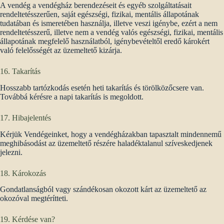
A vendég a vendégház berendezéseit és egyéb szolgáltatásait
rendeltetésszerűen, saját egészségi, fizikai, mentális állapotának
tudatában és ismeretében használja, illetve veszi igénybe, ezért a nem
rendeltetésszerű, illetve nem a vendég valós egészségi, fizikai, mentális
állapotának megfelelő használatból, igénybevételtől eredő károkért
való felelősségét az üzemeltető kizárja.
16. Takarítás
Hosszabb tartózkodás esetén heti takarítás és törölközőcsere van.
Továbbá kérésre a napi takarítás is megoldott.
17. Hibajelentés
Kérjük Vendégeinket, hogy a vendégházakban tapasztalt mindennemű
meghibásodást az üzemeltető részére haladéktalanul szíveskedjenek
jelezni.
18. Károkozás
Gondatlanságból vagy szándékosan okozott kárt az üzemeltető az
okozóval megtérítteti.
19. Kérdése van?