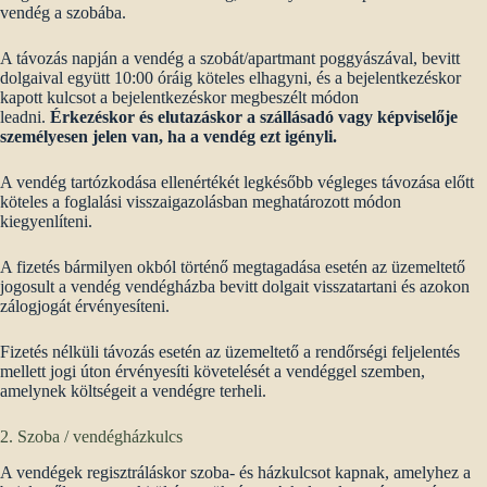
vendég a szobába.
A távozás napján a vendég a szobát/apartmant poggyászával, bevitt
dolgaival együtt 10:00 óráig köteles elhagyni, és a bejelentkezéskor
kapott kulcsot a bejelentkezéskor megbeszélt módon
leadni.
Érkezéskor és elutazáskor a szállásadó vagy képviselője
személyesen jelen van, ha a vendég ezt igényli.
A vendég tartózkodása ellenértékét legkésőbb végleges távozása előtt
köteles a foglalási visszaigazolásban meghatározott módon
kiegyenlíteni.
A fizetés bármilyen okból történő megtagadása esetén az üzemeltető
jogosult a vendég vendégházba bevitt dolgait visszatartani és azokon
zálogjogát érvényesíteni.
Fizetés nélküli távozás esetén az üzemeltető a rendőrségi feljelentés
mellett jogi úton érvényesíti követelését a vendéggel szemben,
amelynek költségeit a vendégre terheli.
2. Szoba / vendégházkulcs
A vendégek regisztráláskor szoba- és házkulcsot kapnak, amelyhez a