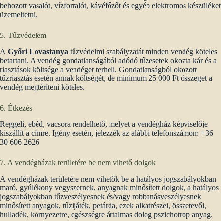
behozott vasalót, vízforralót, kávéfőzőt és egyéb elektromos készüléket
üzemeltetni.
5. Tűzvédelem
A
Győri Lovastanya
tűzvédelmi szabályzatát minden vendég köteles
betartani. A vendég gondatlanságából adódó tűzesetek okozta kár és a
riasztások költsége a vendéget terheli. Gondatlanságból okozott
tűzriasztás esetén annak költségét, de minimum 25 000 Ft összeget a
vendég megtéríteni köteles.
6. Étkezés
Reggeli, ebéd, vacsora rendelhető, melyet a vendégház képviselője
kiszállít a címre. Igény esetén, jelezzék az alábbi telefonszámon: +36
30 606 2626
7. A vendégházak területére be nem vihető dolgok
A vendégházak területére nem vihetők be a hatályos jogszabályokban
maró, gyúlékony vegyszernek, anyagnak minősített dolgok, a hatályos
jogszabályokban tűzveszélyesnek és/vagy robbanásveszélyesnek
minősített anyagok, tűzijáték, petárda, ezek alkatrészei, összetevői,
hulladék, környezetre, egészségre ártalmas dolog pszichotrop anyag.