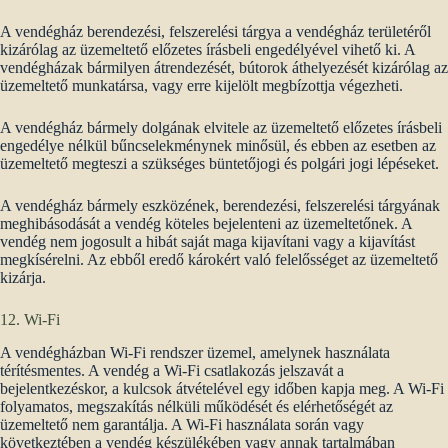
A vendégház berendezési, felszerelési tárgya a vendégház területéről
kizárólag az üzemeltető előzetes írásbeli engedélyével vihető ki. A
vendégházak bármilyen átrendezését, bútorok áthelyezését kizárólag az
üzemeltető munkatársa, vagy erre kijelölt megbízottja végezheti.
A vendégház bármely dolgának elvitele az üzemeltető előzetes írásbeli
engedélye nélkül bűncselekménynek minősül, és ebben az esetben az
üzemeltető megteszi a szükséges büntetőjogi és polgári jogi lépéseket.
A vendégház bármely eszközének, berendezési, felszerelési tárgyának
meghibásodását a vendég köteles bejelenteni az üzemeltetőnek. A
vendég nem jogosult a hibát saját maga kijavítani vagy a kijavítást
megkísérelni. Az ebből eredő károkért való felelősséget az üzemeltető
kizárja.
12. Wi-Fi
A vendégházban Wi-Fi rendszer üzemel, amelynek használata
térítésmentes. A vendég a Wi-Fi csatlakozás jelszavát a
bejelentkezéskor, a kulcsok átvételével egy időben kapja meg. A Wi-Fi
folyamatos, megszakítás nélküli működését és elérhetőségét az
üzemeltető nem garantálja. A Wi-Fi használata során vagy
következtében a vendég készülékében vagy annak tartalmában