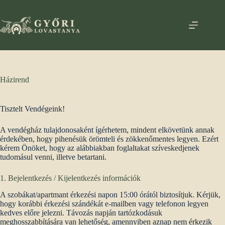
Skip
to
content
Házirend
Tisztelt Vendégeink!
A vendégház tulajdonosaként ígérhetem, mindent elkövetünk annak
érdekében, hogy pihenésük örömteli és zökkenőmentes legyen. Ezért
kérem Önöket, hogy az alábbiakban foglaltakat szíveskedjenek
tudomásul venni, illetve betartani.
1. Bejelentkezés / Kijelentkezés információk
A szobákat/apartmant érkezési napon 15:00 órától biztosítjuk. Kérjük,
hogy korábbi érkezési szándékát e-mailben vagy telefonon legyen
kedves előre jelezni. Távozás napján tartózkodásuk
meghosszabbítására van lehetőség, amennyiben aznap nem érkezik