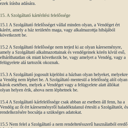
ezek írásba adására.
15. A Szolgáltató kártérítési felelőssége
15.1 A Szolgáltató felelősséget vállal minden olyan, a Vendéget ért
kárért, amely a ház területén maga, vagy alkalmazottja hibájából
következett be.
15.2 A Szolgáltató felelőssége nem terjed ki az olyan káreseményre,
amely a Szolgáltató alkalmazottainak és vendégeinek körén kívül eső,
elháríthatatlan ok miatt következik be, vagy amelyet a Vendég, vagy a
felügyelete alá tartozók okoznak.
15.3 A Szolgáltató jogosult kijelölni a házban olyan helyeket, melyekre
a Vendég nem léphet be. A Szolgáltató mentesül a felelősség alól olyan
károk esetében, melyek a Vendéget vagy a felügyelete alatt állókat
olyan helyen érik, ahova nem léphetnek be.
15.4 A Szolgáltató kárfelelőssége csak abban az esetben áll fenn, ha a
Vendég az őt ért káreseményről haladéktalanul értesíti a Szolgáltatót, és
rendelkezésére bocsátja a szükséges adatokat.
15.5 Nem felel a Szolgáltató a nem rendeltetésszerű használatból eredő