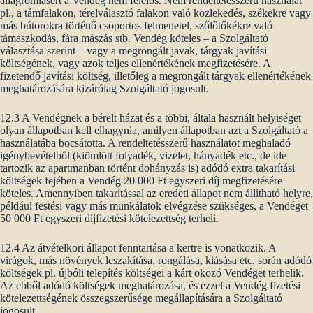
állagromlásért a Vendég nem felelős. Nem rendeltetésszerű használat
pl., a támfalakon, térelválasztó falakon való közlekedés, székekre vagy
más bútorokra történő csoportos felmenetel, szőlőtőkékre való
támaszkodás, fára mászás stb. Vendég köteles – a Szolgáltató
választása szerint – vagy a megrongált javak, tárgyak javítási
költségének, vagy azok teljes ellenértékének megfizetésére. A
fizetendő javítási költség, illetőleg a megrongált tárgyak ellenértékének
meghatározására kizárólag Szolgáltató jogosult.
12.3 A Vendégnek a bérelt házat és a többi, általa használt helyiséget
olyan állapotban kell elhagynia, amilyen állapotban azt a Szolgáltató a
használatába bocsátotta. A rendeltetésszerű használatot meghaladó
igénybevételből (kiömlött folyadék, vizelet, hányadék etc., de ide
tartozik az apartmanban történt dohányzás is) adódó extra takarítási
költségek fejében a Vendég 20 000 Ft egyszeri díj megfizetésére
köteles. Amennyiben takarítással az eredeti állapot nem állítható helyre,
például festési vagy más munkálatok elvégzése szükséges, a Vendéget
50 000 Ft egyszeri díjfizetési kötelezettség terheli.
12.4 Az átvételkori állapot fenntartása a kertre is vonatkozik. A
virágok, más növények leszakítása, rongálása, kiásása etc. során adódó
költségek pl. újbóli telepítés költségei a kárt okozó Vendéget terhelik.
Az ebből adódó költségek meghatározása, és ezzel a Vendég fizetési
kötelezettségének összegszerűsége megállapítására a Szolgáltató
jogosult.