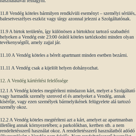
használatával felhagyni.
11.8 Vendég köteles bármilyen rendkívüli eseményt – személyi sérülés,
balesetveszélyes eszköz vagy tárgy azonnal jelezni a Szolgáltatónak.
11.9 A birtok területén, így különösen a birtokhoz tartozó szabadtéri
helyeken a Vendég este 23:00 órától köteles tartózkodni minden olyan
tevékenységtől, amely zajjal jár.
11.10 A Vendég köteles a bérelt apartmant minden esetben bezárni.
11.11 A Vendég csak a kijelölt helyen dohányozhat.
12. A Vendég kártérítési felelőssége
12.1 A Vendég köteles megtéríteni mindazon kárt, melyet a Szolgáltató
vagy harmadik személy szenved el és amelyeket a Vendég, annak
kísérője, vagy ezen személyek bármelyikének felügyelete alá tartozó
személy okoz.
12.2 A Vendég köteles megtéríteni azt a kárt, amelyet az apartmanban
illetőleg annak környezetében; a parkolókban, kertben stb. a nem
rendeltetésszerű használat okoz. A rendeltetésszerű használatból adódó