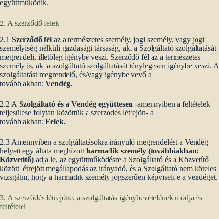
együttműködik.
2. A szerződő felek
2.1
Szerződő fél
az a természetes személy, jogi személy, vagy jogi
személyiség nélküli gazdasági társaság, aki a Szolgáltató szolgáltatását
megrendeli, illetőleg igénybe veszi. Szerződő fél az a természetes
személy is, aki a szolgáltató szolgáltatását ténylegesen igénybe veszi. A
szolgáltatást megrendelő, és/vagy igénybe vevő a
továbbiakban:
Vendég.
2.2 A
Szolgáltató és a Vendég együttesen
-amennyiben a feltételek
teljesülése folytán közöttük a szerződés létrejön- a
továbbiakban:
Felek.
2.3 Amennyiben a szolgáltatásokra irányuló megrendelést a Vendég
helyett egy áltata megbízott
harmadik személy (továbbiakban:
Közvetítő)
adja le, az együttműködésre a Szolgáltató és a Közvetítő
között létrejött megállapodás az irányadó, és a Szolgáltató nem köteles
vizsgálni, hogy a harmadik személy jogszerűen képviseli-e a vendéget.
3. A szerződés létrejötte, a szolgáltatás igénybevételének módja és
feltételei