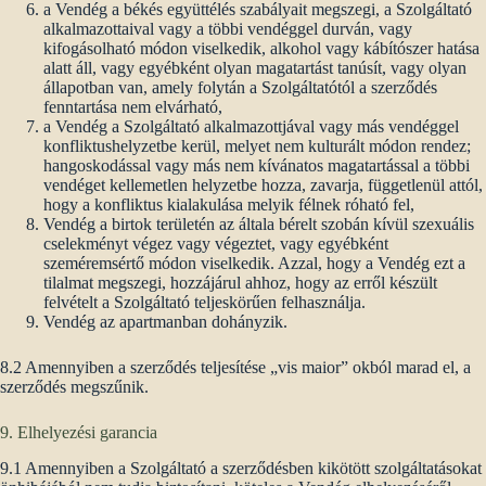
a Vendég a békés együttélés szabályait megszegi, a Szolgáltató
alkalmazottaival vagy a többi vendéggel durván, vagy
kifogásolható módon viselkedik, alkohol vagy kábítószer hatása
alatt áll, vagy egyébként olyan magatartást tanúsít, vagy olyan
állapotban van, amely folytán a Szolgáltatótól a szerződés
fenntartása nem elvárható,
a Vendég a Szolgáltató alkalmazottjával vagy más vendéggel
konfliktushelyzetbe kerül, melyet nem kulturált módon rendez;
hangoskodással vagy más nem kívánatos magatartással a többi
vendéget kellemetlen helyzetbe hozza, zavarja, függetlenül attól,
hogy a konfliktus kialakulása melyik félnek róható fel,
Vendég a birtok területén az általa bérelt szobán kívül szexuális
cselekményt végez vagy végeztet, vagy egyébként
szeméremsértő módon viselkedik. Azzal, hogy a Vendég ezt a
tilalmat megszegi, hozzájárul ahhoz, hogy az erről készült
felvételt a Szolgáltató teljeskörűen felhasználja.
Vendég az apartmanban dohányzik.
8.2 Amennyiben a szerződés teljesítése „vis maior” okból marad el, a
szerződés megszűnik.
9. Elhelyezési garancia
9.1 Amennyiben a Szolgáltató a szerződésben kikötött szolgáltatásokat