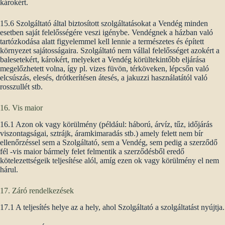
károkért.
15.6 Szolgáltató által biztosított szolgáltatásokat a Vendég minden
esetben saját felelősségére veszi igénybe. Vendégnek a házban való
tartózkodása alatt figyelemmel kell lennie a természetes és épített
környezet sajátosságaira. Szolgáltató nem vállal felelősséget azokért a
balesetekért, károkért, melyeket a Vendég körültekintőbb eljárása
megelőzhetett volna, így pl. vizes füvön, térköveken, lépcsőn való
elcsúszás, elesés, drótkerítésen átesés, a jakuzzi használatától való
rosszullét stb.
16. Vis maior
16.1 Azon ok vagy körülmény (például: háború, árvíz, tűz, időjárás
viszontagságai, sztrájk, áramkimaradás stb.) amely felett nem bír
ellenőrzéssel sem a Szolgáltató, sem a Vendég, sem pedig a szerződő
fél -vis maior bármely felet felmentik a szerződésből eredő
kötelezettségeik teljesítése alól, amíg ezen ok vagy körülmény el nem
hárul.
17. Záró rendelkezések
17.1 A teljesítés helye az a hely, ahol Szolgáltató a szolgáltatást nyújtja.