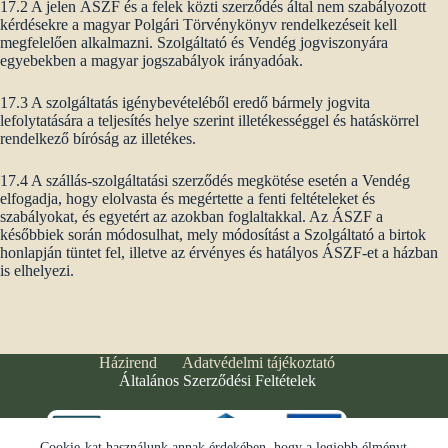
17.2 A jelen ÁSZF és a felek közti szerződés által nem szabályozott
kérdésekre a magyar Polgári Törvénykönyv rendelkezéseit kell
megfelelően alkalmazni. Szolgáltató és Vendég jogviszonyára
egyebekben a magyar jogszabályok irányadóak.
17.3 A szolgáltatás igénybevételéből eredő bármely jogvita
lefolytatására a teljesítés helye szerint illetékességgel és hatáskörrel
rendelkező bíróság az illetékes.
17.4 A szállás-szolgáltatási szerződés megkötése esetén a Vendég
elfogadja, hogy elolvasta és megértette a fenti feltételeket és
szabályokat, és egyetért az azokban foglaltakkal. Az ÁSZF a
későbbiek során módosulhat, mely módosítást a Szolgáltató a birtok
honlapján tüntet fel, illetve az érvényes és hatályos ÁSZF-et a házban
is elhelyezi.
Házirend
Adatvédelmi tájékoztató
Általános Szerződési Feltételek
Cookie-kat használunk annak érdekében, hogy a legjobb élményt