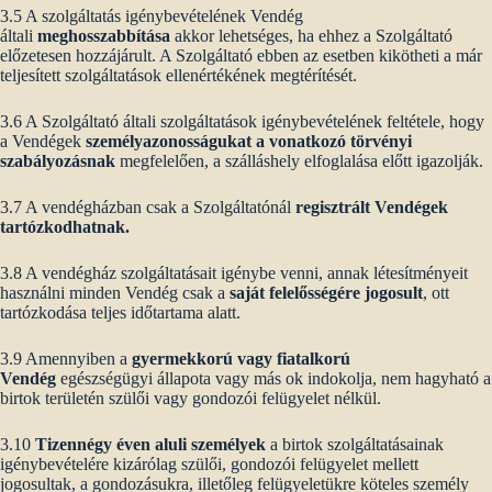
3.5 A szolgáltatás igénybevételének Vendég
általi
meghosszabbítása
akkor lehetséges, ha ehhez a Szolgáltató
előzetesen hozzájárult. A Szolgáltató ebben az esetben kikötheti a már
teljesített szolgáltatások ellenértékének megtérítését.
3.6 A Szolgáltató általi szolgáltatások igénybevételének feltétele, hogy
a Vendégek
személyazonosságukat a vonatkozó törvényi
szabályozásnak
megfelelően, a szálláshely elfoglalása előtt igazolják.
3.7 A vendégházban csak a Szolgáltatónál
regisztrált Vendégek
tartózkodhatnak.
3.8 A vendégház szolgáltatásait igénybe venni, annak létesítményeit
használni minden Vendég csak a
saját felelősségére jogosult
, ott
tartózkodása teljes időtartama alatt.
3.9 Amennyiben a
gyermekkorú vagy fiatalkorú
Vendég
egészségügyi állapota vagy más ok indokolja, nem hagyható a
birtok területén szülői vagy gondozói felügyelet nélkül.
3.10
Tizennégy éven aluli személyek
a birtok szolgáltatásainak
igénybevételére kizárólag szülői, gondozói felügyelet mellett
jogosultak, a gondozásukra, illetőleg felügyeletükre köteles személy