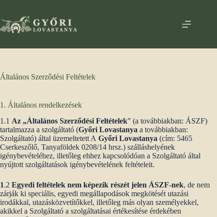
Skip
to
content
Általános Szerződési Feltételek
1. Általános rendelkezések
1.1
Az „Általános Szerződési Feltételek
” (a továbbiakban: ÁSZF)
tartalmazza a szolgáltató (
Győri Lovastanya
a továbbiakban:
Szolgáltató) által üzemeltetett A
Győri Lovastanya
(cím: 5465
Cserkeszőlő, Tanyaföldek 0208/14 hrsz.) szálláshelyének
igénybevételéhez, illetőleg ehhez kapcsolódóan a Szolgáltató által
nyújtott szolgáltatások igénybevételének feltételeit.
1
.2
Egyedi feltételek nem képezik részét jelen ÁSZF-nek
, de nem
zárják ki speciális, egyedi megállapodások megkötését utazási
irodákkal, utazásközvetítőkkel, illetőleg más olyan személyekkel,
akikkel a Szolgáltató a szolgáltatásai értékesítése érdekében