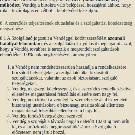
működtet.
Vendég a birtokra való belépéssel hozzájárul ahhoz, hogy
róla – kizárólag ezen célból – képfelvétel készüljön.
8. A szerződés teljesítésének elutasítása és a szolgáltatási kötelezettség
megszűnése
8.1 A Szolgáltató jogosult a Vendéggel kötött szerződést
azonnali
hatállyal felmondani
, és a szolgáltatások nyújtását megtagadni azzal,
hogy a Vendég továbbra is tartozik a megrendelt szolgáltatások
ellenértéke 100%-nak megfizetésével, amennyiben
a Vendég nem rendeltetésszerűen használja a rendelkezésére
bocsátott helyiségeket, a szolgáltató által biztosított
szolgáltatásokat, valamint az azok biztosítására szolgáló
helyiségeket,
Vendég megszegi kötelességeit, és a szerződés rendelkezéseivel
ellentétes magatartással felszólítás ellenére sem hagy fel,
Vendég nem követi a vendégház személyzete által ismertetett
biztonsági utasításokat, e biztonsági utasításokkal ellentétes
magatartással felszólítás ellenére sem hagy fel,
Vendég fertőző betegségben szenved,
Vendég a szobáját a távozás napján délelőtt 10.00-ig nem üríti
ki, és a tartózkodás meghosszabbításához a Szolgáltató
előzetesen nem járult hozzá,