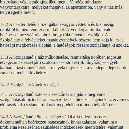
biztosítása végett zálogjog illeti meg a Vendég mindazon
vagyontárgyaira, melyeket magával az apartmanba, vagy a ház más
helyiségeibe bevitt.
13.2 A ház területén a Szolgáltató vagyonvédelmi és biztonsági
okokból kamerarendszert működtet. A Vendég a birtokra való
belépéssel hozzájárul ahhoz, hogy róla felvétel készüljön. A
Szolgáltató a felvételeket magánszemélyek részére nem adja ki, csak
hatósági megkeresés alapján, a hatóságok részére szolgáltatja ki azokat.
13.3 A Szolgáltató a ház működtetése, fenntartása körében jogosult
elvégezni az ezzel járó szokásos teendőket (pl. fűnyírás) és egyéb
karbantartási munkálatokat, melyeket igyekszik a vendégek legkisebb
zavarása mellett kivitelezni.
14. A Szolgáltató kötelezettségei
14.1 A Szolgáltató köteles a szerződés alapján a megrendelt
szolgáltatások biztosítására, szerződéses kötelezettségeinek az érvényes
előírásoknak és standardoknak megfelelően történő teljesítésére.
14.2 A Szolgáltató kötelezettséget vállal a Vendég írásos és
dokumentáltan beérkezett panaszainak kivizsgálására, valamint a
probléma kezeléséhez szükséges intézkedések megtételére, valamint