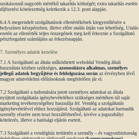
szokásosnál nagyobb mértékű takarítás költségét; extra takarítás esetén
díjfizetési kötelezettség keletkezik a 12.3. pont alapján.
6.4 A megrendelt szolgáltatások ellenértékének kiegyenlítésére a
helyszínen készpénzben, illetve előre utalás útján van lehetőség. Utalás
esetén az ellenérték teljes összegének meg kell érkeznie a Szolgáltató
pénzforgalmi számlájára az érkezésnapján.
7. Személyes adatok kezelése
7.1 A Szolgáltató az általa működtetett weboldal Vendég általi
használata közben szükséges,
azonosításra alkalmas, személyes
jellegű adatok begyűjtése és feldolgozása során
az érvényben lévő
magyar adatvédelmi előírásoknak megfelelően jár el.
7.2 Szolgáltató a tudomására jutott személyes adatokat az általa
nyújtott szolgáltatás igénybevételéhez szükséges mértéken túl saját
marketing tevékenységéhez használja fel. Vendég a szolgáltatás
igénybevételével ehhez hozzájárul. Szolgáltató az adatokat harmadik
személy részére nem teszi hozzáférhetővé, kivéve a jogszabályi
kötelezés, illetve a hatósági eljárás eseteit.
7.3 Szolgáltató a vendégház területén a személy – és vagyonbiztonság
érdekében elektronikus térfigyelő rendszert
(kamerarendszer)