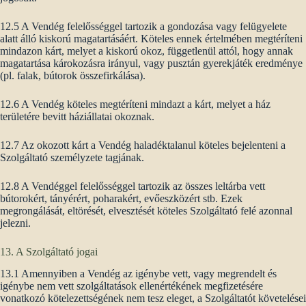
12.5 A Vendég felelősséggel tartozik a gondozása vagy felügyelete
alatt álló kiskorú magatartásáért. Köteles ennek értelmében megtéríteni
mindazon kárt, melyet a kiskorú okoz, függetlenül attól, hogy annak
magatartása károkozásra irányul, vagy pusztán gyerekjáték eredménye
(pl. falak, bútorok összefirkálása).
12.6 A Vendég köteles megtéríteni mindazt a kárt, melyet a ház
területére bevitt háziállatai okoznak.
12.7 Az okozott kárt a Vendég haladéktalanul köteles bejelenteni a
Szolgáltató személyzete tagjának.
12.8 A Vendéggel felelősséggel tartozik az összes leltárba vett
bútorokért, tányérért, poharakért, evőeszközért stb. Ezek
megrongálását, eltörését, elvesztését köteles Szolgáltató felé azonnal
jelezni.
13. A Szolgáltató jogai
13.1 Amennyiben a Vendég az igénybe vett, vagy megrendelt és
igénybe nem vett szolgáltatások ellenértékének megfizetésére
vonatkozó kötelezettségének nem tesz eleget, a Szolgáltatót követelései