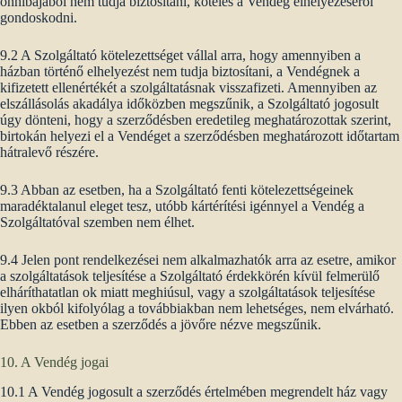
önhibájából nem tudja biztosítani, köteles a Vendég elhelyezéséről
gondoskodni.
9.2 A Szolgáltató kötelezettséget vállal arra, hogy amennyiben a
házban történő elhelyezést nem tudja biztosítani, a Vendégnek a
kifizetett ellenértékét a szolgáltatásnak visszafizeti. Amennyiben az
elszállásolás akadálya időközben megszűnik, a Szolgáltató jogosult
úgy dönteni, hogy a szerződésben eredetileg meghatározottak szerint,
birtokán helyezi el a Vendéget a szerződésben meghatározott időtartam
hátralevő részére.
9.3 Abban az esetben, ha a Szolgáltató fenti kötelezettségeinek
maradéktalanul eleget tesz, utóbb kártérítési igénnyel a Vendég a
Szolgáltatóval szemben nem élhet.
9.4 Jelen pont rendelkezései nem alkalmazhatók arra az esetre, amikor
a szolgáltatások teljesítése a Szolgáltató érdekkörén kívül felmerülő
elháríthatatlan ok miatt meghiúsul, vagy a szolgáltatások teljesítése
ilyen okból kifolyólag a továbbiakban nem lehetséges, nem elvárható.
Ebben az esetben a szerződés a jövőre nézve megszűnik.
10. A Vendég jogai
10.1 A Vendég jogosult a szerződés értelmében megrendelt ház vagy