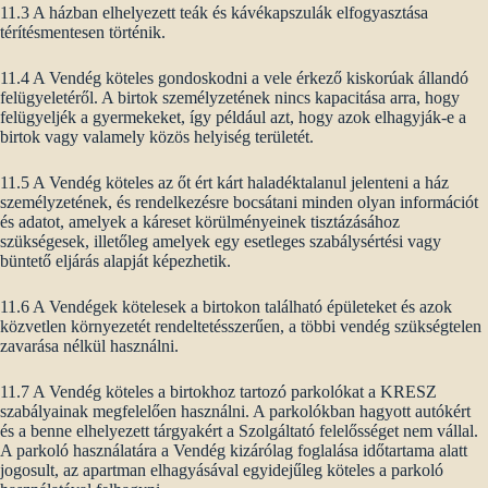
11.3 A házban elhelyezett teák és kávékapszulák elfogyasztása
térítésmentesen történik.
11.4 A Vendég köteles gondoskodni a vele érkező kiskorúak állandó
felügyeletéről. A birtok személyzetének nincs kapacitása arra, hogy
felügyeljék a gyermekeket, így például azt, hogy azok elhagyják-e a
birtok vagy valamely közös helyiség területét.
11.5 A Vendég köteles az őt ért kárt haladéktalanul jelenteni a ház
személyzetének, és rendelkezésre bocsátani minden olyan információt
és adatot, amelyek a káreset körülményeinek tisztázásához
szükségesek, illetőleg amelyek egy esetleges szabálysértési vagy
büntető eljárás alapját képezhetik.
11.6 A Vendégek kötelesek a birtokon található épületeket és azok
közvetlen környezetét rendeltetésszerűen, a többi vendég szükségtelen
zavarása nélkül használni.
11.7 A Vendég köteles a birtokhoz tartozó parkolókat a KRESZ
szabályainak megfelelően használni. A parkolókban hagyott autókért
és a benne elhelyezett tárgyakért a Szolgáltató felelősséget nem vállal.
A parkoló használatára a Vendég kizárólag foglalása időtartama alatt
jogosult, az apartman elhagyásával egyidejűleg köteles a parkoló