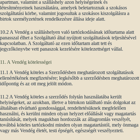
apartman, valamint a szálláshely azon helyiségeinek és
létesítményeinek használatára, amelyek beletartoznak a szokásos
szolgáltatási körbe, valamint jogosultak a szokásos kiszolgálásra a
birtok személyzetének rendelkezésre állása ideje alatt.
10.2 A Vendég a szálláshelyen való tartózkodásának időtartama alatt
panasszal élhet a Szolgáltató által nyújtott szolgáltatások teljesítésével
kapcsolatban. A Szolgáltató az ezen időtartam alatt tett és
jegyzőkönyvbe vett panaszok kezelésére kötelezettséget vállal.
11. A Vendég kötelességei
11.1 A Vendég köteles a Szerződésben meghatározott szolgáltatások
ellenértékének megfizetésére; legkésőbb a szerződésben meghatározott
időpontig és az ott meg jelölt módon.
11.2 A Vendég köteles a szerződés folytán használatába került
helyiségeket, az azokban, illetve a birtokon található más dolgokat az
általában elvárható gondossággal, rendeltetésüknek megfelelően
használni, és kerülni minden olyan helyzet előállását vagy magatartás
tanúsítását, melyek magukban hordozzák az állagromlás veszélyét,
továbbá köteles tartózkodni minden olyan magatartástól, mely önmaga
vagy más Vendég életét, testi épségét, egészségét veszélyezteti.