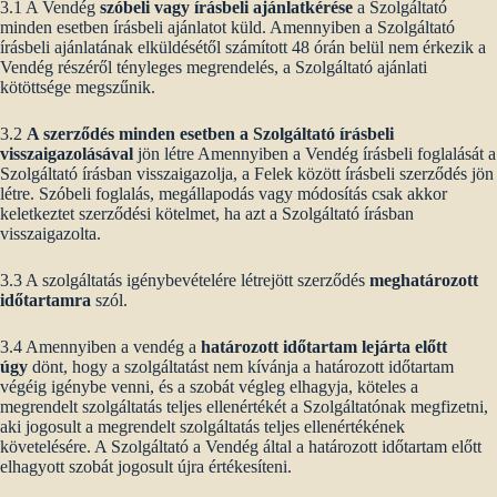
3.1 A Vendég
szóbeli vagy írásbeli ajánlatkérése
a Szolgáltató
minden esetben írásbeli ajánlatot küld. Amennyiben a Szolgáltató
írásbeli ajánlatának elküldésétől számított 48 órán belül nem érkezik a
Vendég részéről tényleges megrendelés, a Szolgáltató ajánlati
kötöttsége megszűnik.
3.2
A szerződés minden esetben a Szolgáltató írásbeli
visszaigazolásával
jön létre Amennyiben a Vendég írásbeli foglalását a
Szolgáltató írásban visszaigazolja, a Felek között írásbeli szerződés jön
létre. Szóbeli foglalás, megállapodás vagy módosítás csak akkor
keletkeztet szerződési kötelmet, ha azt a Szolgáltató írásban
visszaigazolta.
3.3 A szolgáltatás igénybevételére létrejött szerződés
meghatározott
időtartamra
szól.
3.4 Amennyiben a vendég a
határozott időtartam lejárta előtt
úgy
dönt, hogy a szolgáltatást nem kívánja a határozott időtartam
végéig igénybe venni, és a szobát végleg elhagyja, köteles a
megrendelt szolgáltatás teljes ellenértékét a Szolgáltatónak megfizetni,
aki jogosult a megrendelt szolgáltatás teljes ellenértékének
követelésére. A Szolgáltató a Vendég által a határozott időtartam előtt
elhagyott szobát jogosult újra értékesíteni.