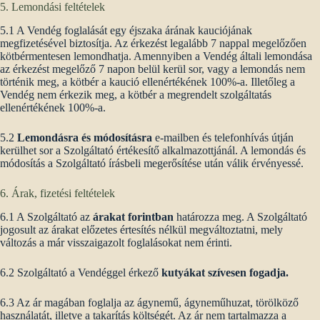
5. Lemondási feltételek
5.1 A Vendég foglalását egy éjszaka árának kauciójának
megfizetésével biztosítja. Az érkezést legalább 7 nappal megelőzően
kötbérmentesen lemondhatja. Amennyiben a Vendég általi lemondása
az érkezést megelőző 7 napon belül kerül sor, vagy a lemondás nem
történik meg, a kötbér a kaució ellenértékének 100%-a. Illetőleg a
Vendég nem érkezik meg, a kötbér a megrendelt szolgáltatás
ellenértékének 100%-a.
5.2
Lemondásra és módosításra
e-mailben és telefonhívás útján
kerülhet sor a Szolgáltató értékesítő alkalmazottjánál. A lemondás és
módosítás a Szolgáltató írásbeli megerősítése után válik érvényessé.
6. Árak, fizetési feltételek
6.1 A Szolgáltató az
árakat forintban
határozza meg. A Szolgáltató
jogosult az árakat előzetes értesítés nélkül megváltoztatni, mely
változás a már visszaigazolt foglalásokat nem érinti.
6.2 Szolgáltató a Vendéggel érkező
kutyákat szívesen fogadja.
6.3 Az ár magában foglalja az ágynemű, ágyneműhuzat, törölköző
használatát, illetve a takarítás költségét. Az ár nem tartalmazza a